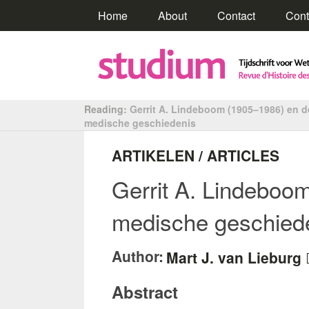
Home
About
Contact
Cont
Reading:
Gerrit A. Lindeboom (1905–1986) en d
medische geschiedenis
ARTIKELEN / ARTICLES
Gerrit A. Lindeboo
medische geschied
Author:
Mart J. van Lieburg
Abstract