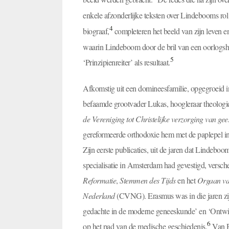
enkele afzonderlijke teksten over Lindebooms rol
4
biograaf,
completeren het beeld van zijn leven e
waarin Lindeboom door de bril van een oorlogshis
5
‘Prinzipienreiter’ als resultaat.
Afkomstig uit een domineesfamilie, opgegroeid i
befaamde grootvader Lukas, hoogleraar theolog
de Vereniging tot Christelijke verzorging van ge
gereformeerde orthodoxie hem met de paplepel in
Zijn eerste publicaties, uit de jaren dat Lindeb
specialisatie in Amsterdam had gevestigd, verschen
Reformatie
,
Stemmen des Tijds
en het
Orgaan van
Nederland
(CVNG). Erasmus was in die jaren zijn
gedachte in de moderne geneeskunde’ en ‘Ontwi
6
op het pad van de medische geschiedenis.
Van P