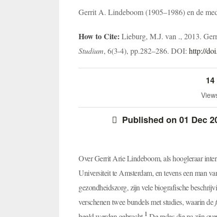
Gerrit A. Lindeboom (1905–1986) en de med
How to Cite:
Lieburg, M.J. van ., 2013. Ge
Studium
, 6(3-4), pp.282–286. DOI:
http://d
14
View
Published on 01 Dec 2
Over Gerrit Arie Lindeboom, als hoogleraar inte
Universiteit te Amsterdam, en tevens een man van
gezondheidszorg, zijn vele biografische beschrij
verschenen twee bundels met studies, waarin de
1
beeld werden gebracht.
De redes die na zijn ove