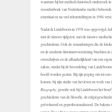
waarmee hij het medisch-historisch onderzoek in 
woordenboek van Nederlandse medici behoorde ev
emeritaat en na veel teleurstellingen in 1984 versc
Nadat ik Lindeboom in 1978 was opgevolgd, heb i
met de nieuwe tijdgeest, met de nieuwe medische
geschiedenis. Ook de veranderingen die de fotoko
en de moderne literatuurvoorziening brachten in 
overschrijven en de afhankelijkheid van een eige
zaken, omdat bij de beoordeling van Lindebooms 
hoofd worden gezien. Bij zijn poging om tot een
komen, bij zijn studie van het leven en werk v
Biography
, groeide ook bij Lindeboom het besef
geschiedenis van de filosofie, de religiegeschie
geëvolueerd en geprofessionaliseerd. De bakens v
verzet. Twee lijvige manuscripten (over ‘Dokters 