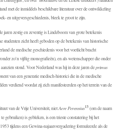
fstand met de inmiddels beschikbare literatuur over de ontwikkeling
k- en uitgeversgeschiedenis, bleek te groot te zijn.
e jaren zestig en zeventig is Lindeboom van grote betekenis
he studenten zicht heeft geboden op de betekenis van historische
erland de medische geschiedenis voor het voetlicht bracht
aaronder zo’n vijftig monografieën), en als wetenschapper die onder
og aanzien stond. Voor Nederland was hij in deze jaren de
primus
nent van een generatie medisch-historici die in de medische
den verdiend voordat zij zich manifesteerden op het terrein van de
13
tuut van de Vrije Universiteit, niet
Aere Perennius
(om de naam
e gebruiken) is gebleken, is een trieste constatering bij het
953 tijdens een Gewina-najaarsvergadering formuleerde als de