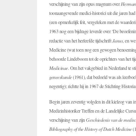
verschijning van zijn opus magnum over
Herman 
toonaangevende medici-historici uit die jaren h
(een opmerkelijk feit, vergeleken met de waarder
1963 nog een bijdrage leverde over ‘De beoefeni
redactie van het herleefde tijdschrift
Janus
, en we
Medicine (wat toen nog een gewogen benoeming w
behoorde Lindeboom tot de oprichters van het tij
Medicinae
. Om het vakgebied in Nederland te st
geneeskunde
(1961), dat bedoeld was als leerboek 
negentig); richtte hij in 1967 de Stichting Histori
Begin jaren zeventig volgden in dit kielzog van 
Medizinhistoriker Treffen en de Landelijke Cur
verschijning van zijn
Geschiedenis van de medis
Bibliography of the History of Dutch Medicine
(1