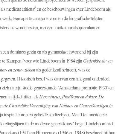
3
 als medicus ethicus
en de beschouwingen over Lindeboom als
n werk. Een aparte categorie vormen de biografische teksten
toricus wordt bezien, met een karikatuur als querulant en
n een domineesgezin en als gymnasiast inwonend bij zijn
ie te Kampen (voor wie Lindeboom in 1984 zijn
Gedenkboek van
estes- en zenuwzieken
als gedenkzuil schreef), was de
gegeven. Historisch besef was daarvan een integraal onderdeel.
oom zich na zijn studie geneeskunde (Amsterdam: promotie 1930) en
en in tijdschriften als
Hermèneus
,
Predikant en dokter
,
De
 de Christelijke Vereeniging van Natuur- en Geneeskundigen in
 inspiratiebron en geliefde studieobject. Met ‘De functionele
kkelingslijnen in de moderne geneeskunst’ begaf Lindeboom zich
aracelsus (1941) en Hippocrates (1946 en 1948) beschreef hij hun