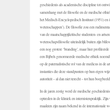
geschiedenis als academische discipline tot ontwi
samenhang met de filosofie en de medische ethiek
het Medisch-Encyclopedisch Instituut (1951) en 
wetenschappen’). De filosofie zou een rudimentair
van de maatschappijkritische studenten- en arts
wetenschapsfilosofie uiteindelijk buiten zijn bli
een nog grotere ‘branding’, maar hier profileerd
een Bijbels genormeerde medische ethiek noemde
op de paternalistische rol van de medicus in de arts
instanties die deze standpunten op hun eigen wi
autoriteit – al dan niet terecht – tot hun boegbeeld
In de jaren zestig werd de medische geschiedenis
optreden in de kliniek en internistenpraktijk. Zi
maakten zijn naam bekend in de internationale w