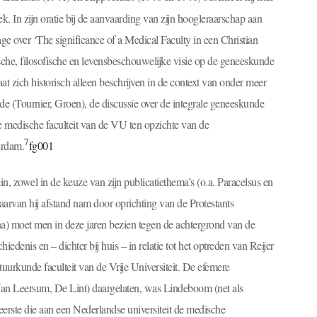
k. In zijn oratie bij de aanvaarding van zijn hoogleraarschap aan
rage over ‘The significance of a Medical Faculty in een Christian
sche, filosofische en levensbeschouwelijke visie op de geneeskunde
laat zich historisch alleen beschrijven in de context van onder meer
 (Tournier, Groen), de discussie over de integrale geneeskunde
 medische faculteit van de VU ten opzichte van de
7
erdam.
fg001
in, zowel in de keuze van zijn publicatiethema’s (o.a. Paracelsus en
rvan hij afstand nam door oprichting van de Protestants
na) moet men in deze jaren bezien tegen de achtergrond van de
edenis en – dichter bij huis – in relatie tot het optreden van Reijer
tuurkunde faculteit van de Vrije Universiteit. De efemere
 Van Leersum, De Lint) daargelaten, was Lindeboom (net als
rste die aan een Nederlandse universiteit de medische