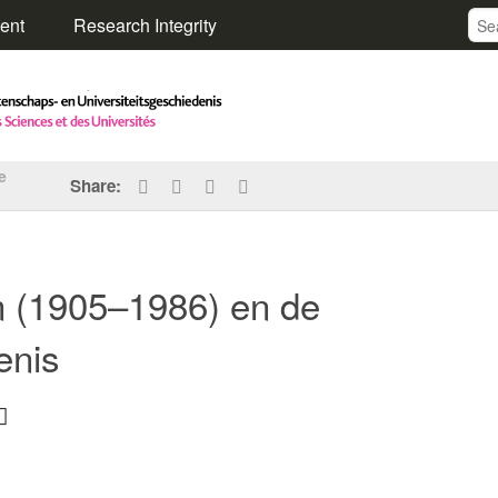
ent
Research Integrity
e
Share:
m (1905–1986) en de
enis