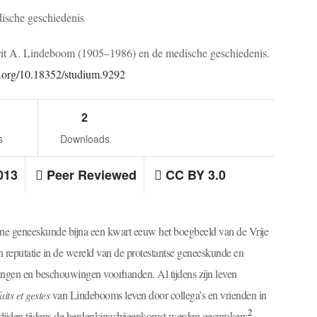
ische geschiedenis
rrit A. Lindeboom (1905–1986) en de medische geschiedenis.
oi.org/10.18352/studium.9292
2
s
Downloads
013
Peer Reviewed
CC BY 3.0
rne geneeskunde bijna een kwart eeuw het boegbeeld van de Vrije
 reputatie in de wereld van de protestantse geneeskunde en
vingen en beschouwingen voorhanden. Al tijdens zijn leven
faits et gestes
van Lindebooms leven door collega’s en vrienden in
2
rlijden tijdens de herdenkingsbijeenkomst werden gesproken;