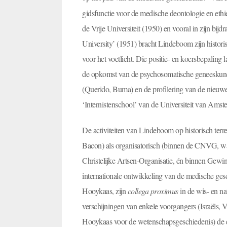
gidsfunctie voor de medische deontologie en ethie
de Vrije Universiteit (1950) en vooral in zijn bijd
University’ (1951) bracht Lindeboom zijn histori
voor het voetlicht. Die positie- en koersbepaling 
de opkomst van de psychosomatische geneeskunde
(Querido, Buma) en de profilering van de nieuwe
‘Internistenschool’ van de Universiteit van Amst
De activiteiten van Lindeboom op historisch terre
Bacon) als organisatorisch (binnen de CNVG, waa
Christelijke Artsen-Organisatie, én binnen Gewi
internationale ontwikkeling van de medische geschi
Hooykaas, zijn
collega proximus
in de wis- en na
verschijningen van enkele voorgangers (Israëls,
Hooykaas voor de wetenschapsgeschiedenis) de ee