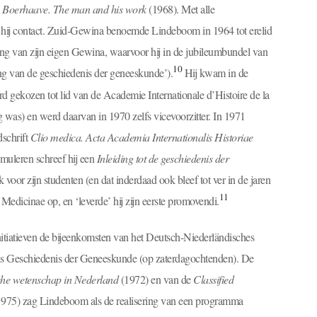
Boerhaave. The man and his work
(1968). Met alle
ad hij contact. Zuid-Gewina benoemde Lindeboom in 1964 tot erelid
ing van zijn eigen Gewina, waarvoor hij in de jubileumbundel van
10
ng van de geschiedenis der geneeskunde’).
Hij kwam in de
rd gekozen tot lid van de Academie Internationale d’Histoire de la
as) en werd daarvan in 1970 zelfs vicevoorzitter. In 1971
dschrift
Clio medica. Acta Academia Internationalis Historiae
imuleren schreef hij een
Inleiding tot de geschiedenis der
voor zijn studenten (en dat inderdaad ook bleef tot ver in de jaren
11
a Medicinae op, en ‘leverde’ hij zijn eerste promovendi.
initiatieven de bijeenkomsten van het Deutsch-Niederländisches
sus Geschiedenis der Geneeskunde (op zaterdagochtenden). De
che wetenschap in Nederland
(1972) en van de
Classified
975) zag Lindeboom als de realisering van een programma