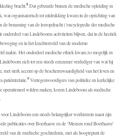
8
kkeling bracht.
Dat gebeurde binnen de medische opleiding in
, wat organisatorisch tot uitdrukking kwam in de oprichting van
in de benaming van de leeropdracht (‘encyclopedie der medische
 onderdeel van Lindebooms activiteiten blijven, dat in de hectiek
enbeweging en in het krachtenveld van de moderne
kveld raakte. Het onderdeel medische ethiek kwam zo mogelijk in
e Lindeboom zich tot een steeds eenzamer verdediger van wat hij
, met sterk accent op de beschermwaardigheid van het leven en
9
-patiëntrelatie.
Vertegenwoordigers van politieke en kerkelijke
jze operationeel wilden maken, kozen Lindeboom als medische
.
 voor Lindeboom een steeds belangrijker werkterrein naast zijn
jn vele publicaties over Boerhaave en de ‘Mensen rond Boerhaave’
ereld van de medische geschiedenis, met als hoogtepunt de