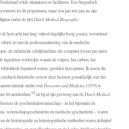
Nederland wilde stimuleren en faciliteren. Een biografisch
eneens tot dit programma, maar zou pas tien jaar na zijn
hijnen onder de titel
Dutch Medical Biography
.
k hem acht jaar lang vrijwel dagelijks bezig gezien, worstelend
 ethiek en met de professionalisering van de medische
pie, de elektrische schrijfmachine (de computer kwam pas later)
de ingesleten werkwijze waarin de vulpen, het carbon, het
n bibliotheek bepalend waren, speelden hem parten. Ik noem die
medisch-historische oeuvre deze factoren gemakkelijk over het
 samenvattende studie over
Descartes and Medicine
(1979) te
12
an Jan Swammerdam,
en bij al zijn gezwoeg aan de
Dutch Medical
 hoezeer de geschiedeniswetenschap – in het bijzonder de
denis, wetenschapsgeschiedenis en medische geschiedenis – waren
an de historiografie en historiografische methoden waren definitief
en chirurgijns’, en over ‘Boerhaave en de Leidse drukkers’) haalden