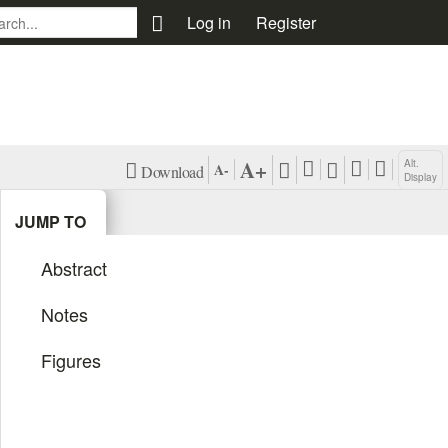
\
Log in
Register
A+
Alt.
A-
Download
Display
XML (EN)
View Harvard
JUMP TO
Citation Style
PDF (EN)
Abstract
View
Vancouver
Notes
Citation Style
Figures
View APA
Citation Style