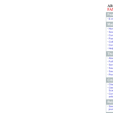
Fea
•
E-m
Mai
•
Ho
•
Sea
•
Cur
•
Pas
•
Col
•
Con
•
Hel
This
•
Abs
•
Ful
•
Sen
•
Sav
•
Sav
•
Per
Citi
•
Cit
•
Cit
Sci
•
Con
arti
Rel
•
Simi
jou