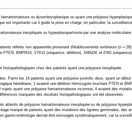
 hamartomateuse ou dysembryoplasique ou ayant une
polypose hyperplasiqu
e est importante car il guide la prise en charge,
en particulier, la surveillanc
artomateuse inexpliquée ou hyperplasique/mixte
par une analyse moléculaire
atients référés non apparentés
provenant d'établissements extérieurs (n = 28)
de
PTEN, BMPR1A,
STK11
(séquence, délétion),
SMAD4
, et
ENG
(séquence)
et histopathologiques chez des patients ayant une
polypose inexpliquée.
les. Parmi les 14 patients ayant une polypose juvénile,
deux, ayant un début 
agique héréditaire; 1 avaient une
délétion hémizygote touchant
PTEN
et
BM
9 sujets ayant une polypose hamartomateuse inconnue,
4 avaient des mutati
différences marquées
des résultats histopathologiques ont été
observées.
nts atteints de polypose hamartomateuse inexpliquée
ou de polypose hyperpl
ntage marqué de patients ayant des mutations
des lignées germinales, des a
en gastro-entérologie devrait
être envisagée systématiquement, car la surveil