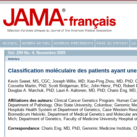
Vol. 294 No. 4, Novembre 2005
Articles
Classification moléculaire des patients ayant u
Kevin Sweet, MS, CGC
;
Joseph Willis, MD
;
Xiao-Ping Zhou, MD, PhD
;
C
Cossette Martin, PhD
;
Scott Bridgeman, BSc
;
John Heinz, PhD
;
Robert 
Douglas A. Marchuk, PhD
;
Lauri A. Aaltonen, MD, PhD
;
Charis Eng, MD
Affiliations des auteurs:
Clinical Cancer Genetics Program, Human Canc
Department of Pathology, Ohio State University, Columbus; Genomic Medic
Hospitals Health System et Department of Genetics, Case Western Reser
Biomedicum Helsinki, Department of Medical Genetics and Molecular and 
Mich; Department of Genetics, Faculty of Medicine University Hospita
Correspondance
: Charis Eng, MD, PhD, Genomic Medicine Institute, Cl