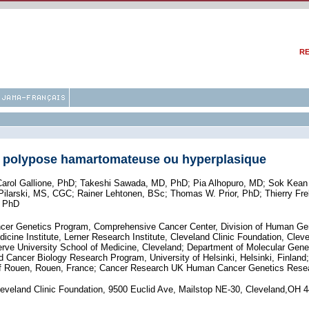
RE
ne polypose hamartomateuse ou hyperplasique
arol Gallione, PhD
;
Takeshi Sawada, MD, PhD
;
Pia Alhopuro, MD
;
Sok Kean
Pilarski, MS, CGC
;
Rainer Lehtonen, BSc
;
Thomas W. Prior, PhD
;
Thierry Fr
, PhD
er Genetics Program, Comprehensive Cancer Center, Division of Human Genet
ine Institute, Lerner Research Institute, Cleveland Clinic Foundation, Cleve
ve University School of Medicine, Cleveland; Department of Molecular Genet
Cancer Biology Research Program, University of Helsinki, Helsinki, Finland;
l of Rouen, Rouen, France; Cancer Research UK Human Cancer Genetics Resea
eveland Clinic Foundation, 9500 Euclid Ave, Mailstop NE-30, Cleveland,OH 4