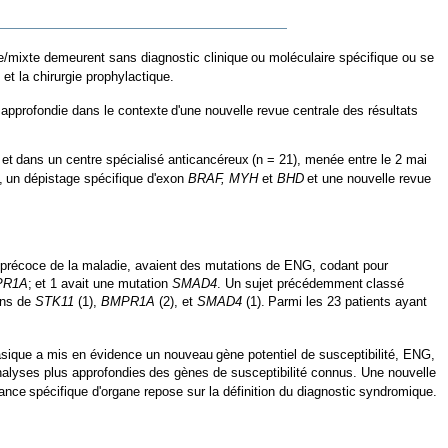
e/mixte demeurent sans diagnostic clinique
ou moléculaire spécifique ou se
e et la chirurgie prophylactique.
 approfondie dans le contexte
d'une nouvelle revue centrale des résultats
 et
dans un centre spécialisé anticancéreux
(n = 21), menée entre le 2 mai
,
un dépistage spécifique d'exon
BRAF, MYH
et
BHD
et une nouvelle revue
précoce de la maladie, avaient
des mutations de ENG, codant pour
PR1A
;
et 1 avait une mutation
SMAD4
. Un sujet précédemment
classé
ons de
STK11
(1),
BMPR1A
(2), et
SMAD4
(1).
Parmi les 23 patients ayant
asique a mis en évidence un nouveau
gène potentiel de susceptibilité, ENG,
nalyses plus approfondies
des gènes de susceptibilité connus. Une nouvelle
lance
spécifique d'organe repose sur la définition du diagnostic
syndromique.