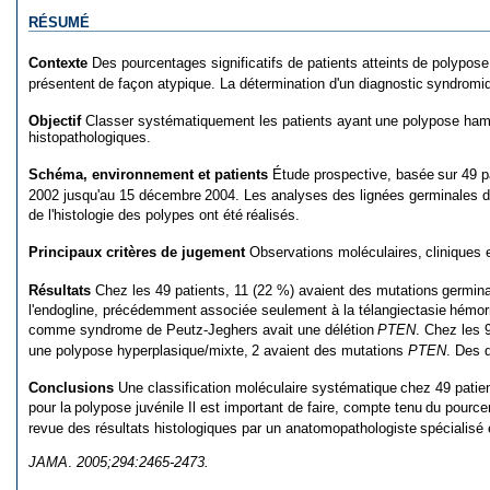
RÉSUMÉ
Contexte
Des pourcentages significatifs de patients atteints
de polypose
présentent
de façon atypique. La détermination d'un diagnostic
syndromiqu
Objectif
Classer systématiquement les patients ayant
une polypose ham
histopathologiques.
Schéma, environnement et patients
Étude prospective, basée
sur 49 p
2002 jusqu'au 15 décembre
2004. Les analyses des lignées germinales 
de l'histologie des polypes ont été
réalisés.
Principaux critères de jugement
Observations moléculaires,
cliniques 
Résultats
Chez les 49 patients, 11 (22 %) avaient des mutations
germina
l'endogline, précédemment
associée seulement à la télangiectasie
hémorr
comme syndrome de Peutz-Jeghers avait une délétion
PTEN
. Chez les 
une polypose hyperplasique/mixte,
2 avaient des mutations
PTEN
. Des 
Conclusions
Une classification moléculaire systématique
chez 49 patie
pour la
polypose juvénile Il est important de faire, compte tenu
du pource
revue des résultats histologiques par un anatomopathologiste
spécialisé 
JAMA
.
2005;294:2465-2473.