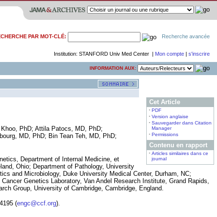
CHERCHE PAR MOT-CLÉ:
Recherche avancée
Institution: STANFORD Univ Med Center |
Mon compte
|
s'inscrire
INFORMATION AUX:
Cet Article
•
PDF
•
Version anglaise
•
Sauvegarder dans Citation
 Khoo, PhD
;
Attila Patocs, MD, PhD
;
Manager
•
Permissions
ebourg, MD, PhD
;
Bin Tean Teh, MD, PhD
;
Contenu en rapport
•
Articles similaires dans ce
ics, Department of Internal Medicine, et
journal
land, Ohio; Department of Pathology, University
ics and Microbiology, Duke University Medical Center, Durham, NC;
 Cancer Genetics Laboratory, Van Andel Research Institute, Grand Rapids,
rch Group, University of Cambridge, Cambridge, England.
4195 (
engc@ccf.org
).