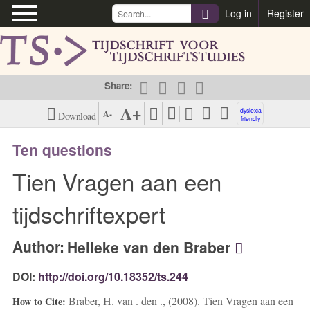
\
Log in
Register
Share:
A+
dyslexia
A-
Download
friendly
PDF (NL)
View Harvard
Ten questions
Citation Style
Tien Vragen aan een
View Vancouver
Citation Style
tijdschriftexpert
View APA Citation
Author:
Style
Helleke van den Braber
DOI:
http://doi.org/10.18352/ts.244
Braber, H. van . den ., (2008). Tien Vragen aan een
How to Cite: