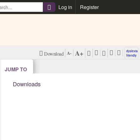
\
Log in
Register
A+
dyslexia
A-
Download
friendly
PDF (NL)
View Harvard
JUMP TO
Citation Style
Downloads
View
Vancouver
Citation Style
View APA
Citation Style