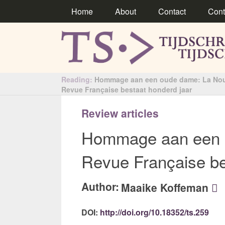
Home
About
Contact
Cont
Reading:
Hommage aan een oude dame: La Nou
Revue Française bestaat honderd jaar
Review articles
Hommage aan een o
Revue Française be
Author:
Maaike Koffeman
DOI:
http://doi.org/10.18352/ts.259