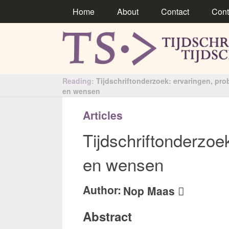
Home
About
Contact
Cont
Reading:
Tijdschriftonderzoek: ervaringen, pr
en wensen
Articles
Tijdschriftonderzoe
en wensen
Author:
Nop Maas
Abstract