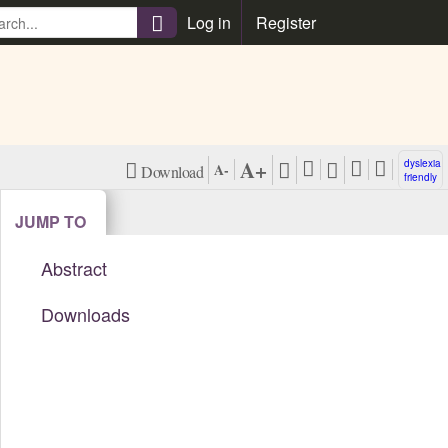
\
Log in
Register
A+
dyslexia
A-
Download
friendly
PDF (NL)
View Harvard
JUMP TO
Citation Style
Abstract
View
Vancouver
Downloads
Citation Style
View APA
Citation Style