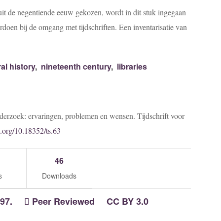
it de negentiende eeuw gekozen, wordt in dit stuk ingegaan
doen bij de omgang met tijdschriften. Een inventarisatie van
al history
,
nineteenth century
,
libraries
nderzoek: ervaringen, problemen en wensen. Tijdschrift voor
i.org/10.18352/ts.63
46
s
Downloads
97.
Peer Reviewed
CC BY 3.0